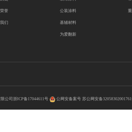
荣誉
公装涂料
重
我们
基辅材料
为爱翻新
）有限公司
浙ICP备17044611号
公网安备案号 苏公网安备3205830200176