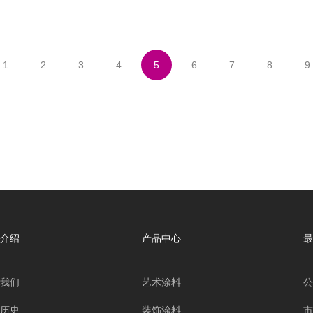
1
2
3
4
5
6
7
8
9
介绍
产品中心
最
我们
艺术涂料
公
历史
装饰涂料
市