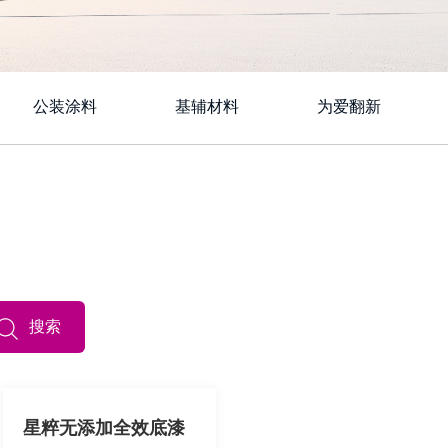
公装涂料
基辅材料
为爱翻新
搜索
星粹无添加全效底漆