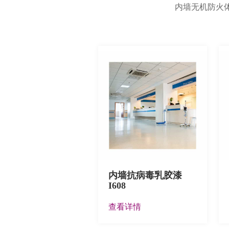
内墙无机防火
内墙抗病毒乳胶漆
I608
查看详情