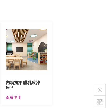
内墙抗甲醛乳胶漆
I605
查看详情