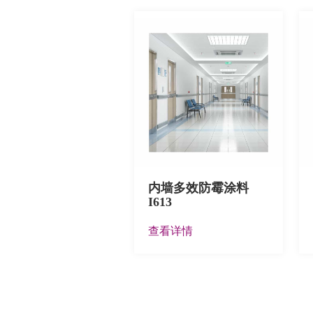
内墙多效防霉涂料
I613
查看详情