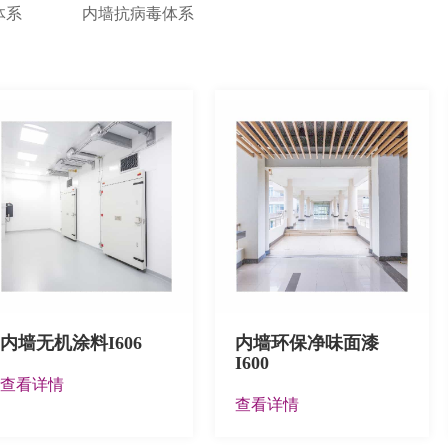
体系
内墙抗病毒体系
内墙无机涂料I606
内墙环保净味面漆
I600
查看详情
查看详情