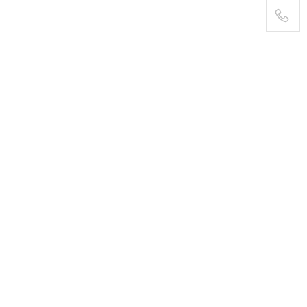
400-
111-
1895