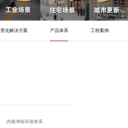
场景化解决方案
产品体系
工程案例
内墙净味环保体系