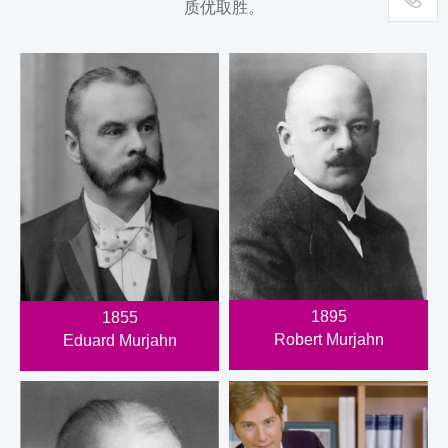
质优取胜。
400-
111-
1895
1895
1855
Robert Murjahn
Eduard Murjahn