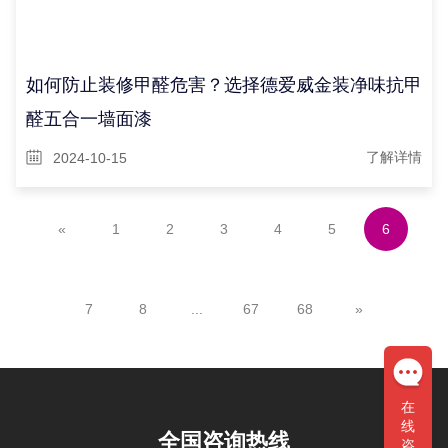
如何防止装修甲醛危害？选择德爱威金装净味抗甲
醛五合一墙面漆
2024-10-15
了解详情
«
1
2
3
4
5
6
7
8
...
67
68
»
在
线
全国咨询热线
咨