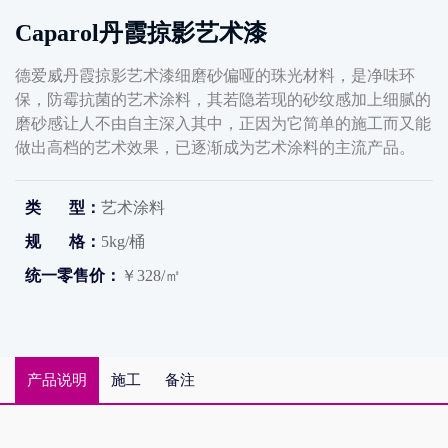
Caparol丹霞掠影艺术漆
德爱威丹霞掠影艺术漆细磨砂偏哑的珠光材料，是净味环
保，防霉抗菌的艺术涂料，其若隐若现的砂纹感加上细腻的
磨砂感让人不由自主深入其中，正因为它简单的施工而又能
做出高档的艺术效果，已逐渐成为艺术涂料的主流产品。
类 型：
艺术涂料
规 格：
5kg/桶
统一零售价：
￥328/㎡
产品说明
施工
备注