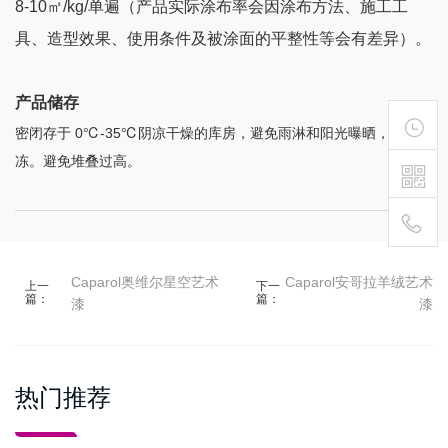
8-10㎡/kg/单遍（产品实际涂布率会因涂布方法、施工工
具、造型效果、使用条件及被涂面的平整性等会有差异）。
产品储存
密闭存于 0℃-35℃阴凉干燥的库房，避免雨淋和阳光曝晒，严防霜
冻。避免堆叠过高。
400-
Caparol奥维尔星空艺术
Caparol安哥拉羊绒艺术
上一
下一
篇：
篇：
漆
漆
111-
1895
热门推荐